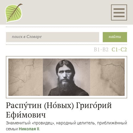
B1-B2
C1-C2
Распу́тин (Но́вых) Григо́рий
Ефи́мович
Знаменитый «провидец», народный целитель, приближённый
семьи
Николая II
.