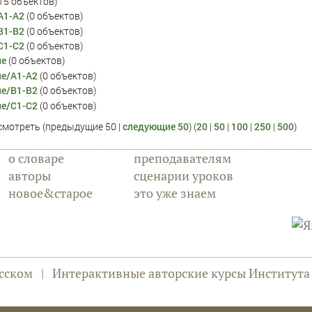
‎ (15 объектов)
A1-A2
‏‎ (0 объектов)
B1-B2
‏‎ (0 объектов)
C1-C2
‏‎ (0 объектов)
ие
‏‎ (0 объектов)
ие/A1-A2
‏‎ (0 объектов)
ие/B1-B2
‏‎ (0 объектов)
ие/C1-C2
‏‎ (0 объектов)
смотреть (предыдущие 50 |
следующие 50
) (
20
|
50
|
100
|
250
|
500
)
о словаре
преподавателям
авторы
сценарии уроков
новое&старое
это уже знаем
сском
|
Интерактивные авторские курсы Институт