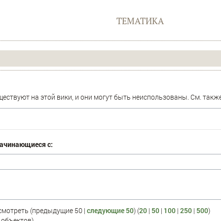
ТЕМАТИКА
ествуют на этой вики, и они могут быть неиспользованы. См. такж
начинающиеся с:
смотреть (предыдущие 50 |
следующие 50
) (
20
|
50
|
100
|
250
|
500
)
 (7 объектов)