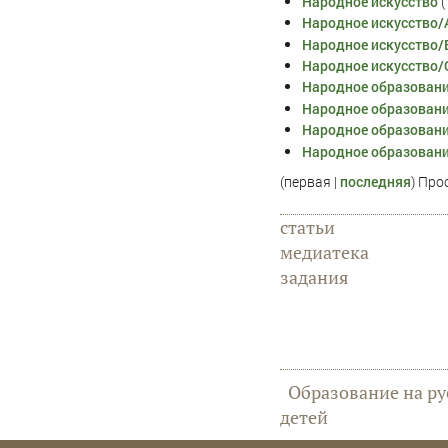
Народное искусство
‏
Народное искусство/
Народное искусство/
Народное искусство/
Народное образован
Народное образован
Народное образован
Народное образован
(первая |
последняя
) Про
статьи
медиатека
задания
Образование на ру
детей