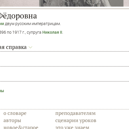
 Фёдоровна
ии
двум русским императрицам.
96 по 1917 г., супруга
Николая II
.
я справка
ны
о словаре
преподавателям
авторы
сценарии уроков
новое&старое
это уже знаем