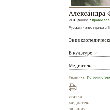
Алекса́ндра
Имя, данное в
православ
Русская императрица с 18
Энциклопедическа
В культуре
Медиатека
Тематика
:
История стра
статьи
медиатека
задания