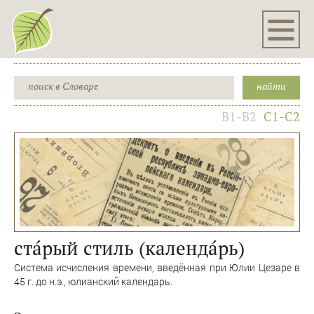
B1-B2
C1-C2
ста́рый стиль (календа́рь)
Система исчисления времени, введённая при Юлии Цезаре в
45 г. до н.э., юлианский календарь.