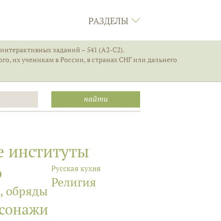
РАЗДЕЛЫ
интерактивных заданий – 541 (А2-С2).
го, их ученикам в России, в странах СНГ или дальнего
е институты
о
Русская кухня
Религия
, обряды
рсонажи