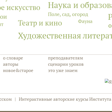
Наука и образо
е искусство
Поле, сад, огород
лои
Фауна
Театр и кино
ыт
Ф
Художественная литера
о словаре
преподавателям
авторы
сценарии уроков
новое&старое
это уже знаем
сском
|
Интерактивные авторские курсы Институт