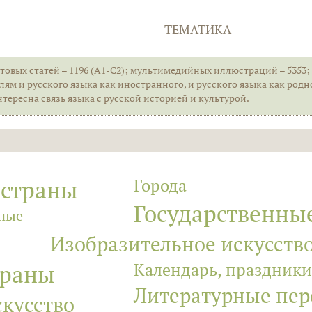
ТЕМАТИКА
товых статей – 1196 (А1-С2); мультимедийных иллюстраций – 5353; 
ям и русского языка как иностранного, и русского языка как родно
интересна связь языка с русской историей и культурой.
Города
 страны
Государственны
ные
Изобразительное искусств
Календарь, праздники
траны
Литературные пе
скусство