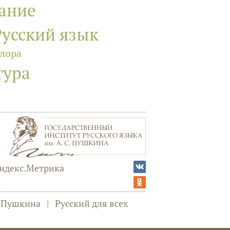
вание
Русский язык
лора
тура
а Пушкина
|
Русский для всех