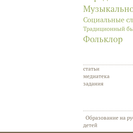
Музыкально
Социальные с
Традиционный б
Фольклор
статьи
медиатека
задания
Образование на ру
детей