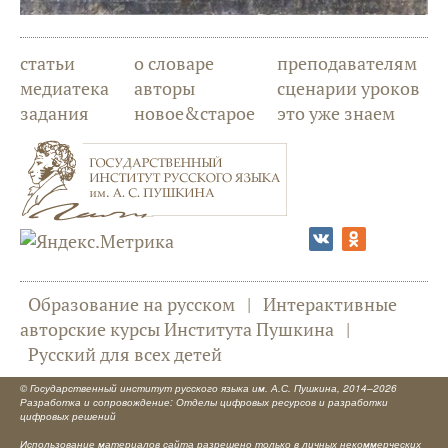
статьи
о словаре
преподавателям
медиатека
авторы
сценарии уроков
задания
новое&старое
это уже знаем
Образование на русском
|
Интерактивные
авторские курсы Института Пушкина
|
Русский для всех детей
©
Государственный институт русского языка им. А.С. Пушкина
, 2014–2026
Разработка и сопровождение: Отделы цифровых ресурсов и разработки
цифровых решений
Использование материалов сайта разрешено только в личных некоммерческих