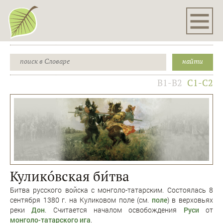
B1-B2
C1-C2
Куликóвская би́тва
Битва русского войска с монголо-татарским. Состоялась 8
сентября 1380 г. на Куликовом поле (см.
поле
) в верховьях
реки
Дон
. Считается началом освобождения
Руси
от
монголо-татарского ига
.