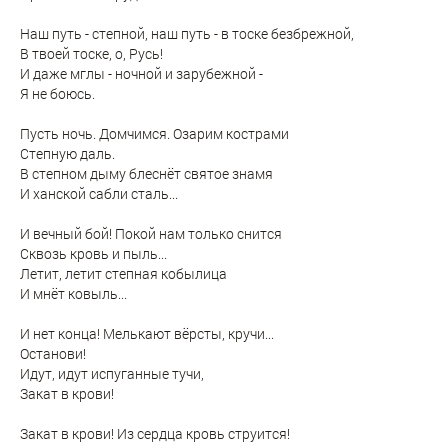
Наш путь - степной, наш путь - в тоске безбрежной,
В твоей тоске, о, Русь!
И даже мглы - ночной и зарубежной -
Я не боюсь.
Пусть ночь. Домчимся. Озарим кострами
Степную даль.
В степном дыму блеснёт святое знамя
И ханской сабли сталь...
И вечный бой! Покой нам только снится
Сквозь кровь и пыль...
Летит, летит степная кобылица
И мнёт ковыль...
И нет конца! Мелькают вёрсты, кручи...
Останови!
Идут, идут испуганные тучи,
Закат в крови!
Закат в крови! Из сердца кровь струится!