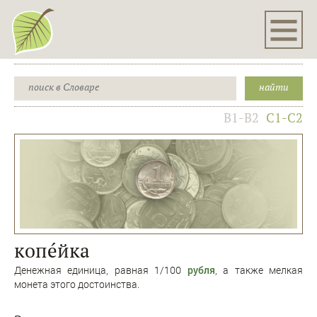
B1-B2
C1-C2
копéйка
Денежная единица, равная 1/100
рубля
, а также мелкая
монета этого достоинства.