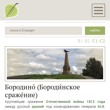
B1-B2
C1-C2
Бородинó (Бороди́нское
сраже́ние)
Крупнейшее сражение
Отечественной войны 1812 года
между русской
армией
под командованием генерала
М.И.