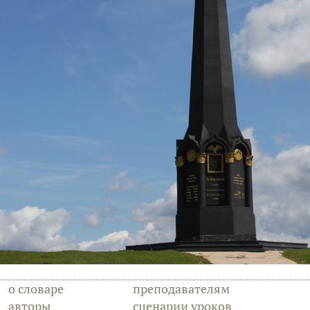
о словаре
преподавателям
авторы
сценарии уроков