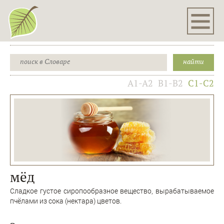
A1-A2
B1-B2
C1-C2
мëд
Сладкое густое сиропообразное вещество, вырабатываемое
пчёлами из сока (нектара) цветов.