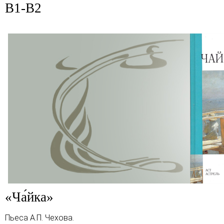
B1-B2
«Ча́йка»
Пьеса
А.П. Чехова
.