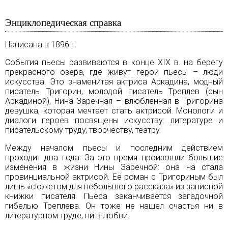
Энциклопедическая справка
Написана в 1896 г.
События пьесы развиваются в конце ХIХ в. на берегу
прекрасного озера, где живут герои пьесы – люди
искусства. Это знаменитая актриса Аркадина, модный
писатель Тригорин, молодой писатель Треплев (сын
Аркадиной), Нина Заречная – влюблённая в Тригорина
девушка, которая мечтает стать актрисой. Монологи и
диалоги героев посвящены искусству: литературе и
писательскому труду, творчеству, театру.
Между началом пьесы и последним действием
проходит два года. За это время произошли большие
изменения в жизни Нины Заречной: она на стала
провинциальной актрисой. Её роман с Тригориным был
лишь «сюжетом для небольшого рассказа» из записной
книжки писателя. Пьеса заканчивается загадочной
гибелью Треплева. Он тоже не нашел счастья ни в
литературном труде, ни в любви.