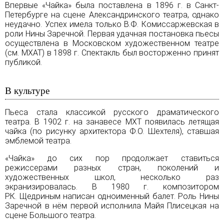
Впервые «Чайка» была поставлена в 1896 г. в Санкт-
Петербурге на сцене
Александринского театра
, однако
неудачно. Успех имела только В.Ф. Комиссаржевская в
роли Нины Заречной. Первая удачная постановка пьесы
осуществлена в Московском художественном театре
(см.
МХАТ
) в 1898 г. Спектакль был восторженно принят
публикой.
В культуре
Пьеса стала классикой русского драматического
театра. В 1902 г. на занавесе МХТ появилась летящая
чайка (по рисунку архитектора Ф.О. Шехтеля), ставшая
эмблемой театра.
«Чайка» до сих пор продолжает ставиться
режиссерами разных стран, поколений и
художественных школ, несколько раз
экранизировалась. В 1980 г. композитором
Р.К. Щедриным написан одноименный балет. Роль Нины
Заречной в нём первой исполнила Майя Плисецкая на
сцене
Большого театра
.