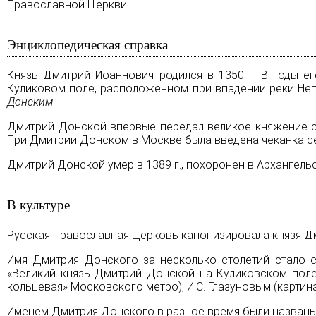
Православной
Церкви
.
Энциклопедическая справка
Князь Дмитрий Иоаннович родился в 1350 г. В годы е
Куликовом поле, расположенном при впадении реки Не
Донским
.
Дмитрий Донской впервые передал великое княжение сы
При Дмитрии Донском в Москве была введена чеканка с
Дмитрий Донской умер в 1389 г., похоронен в Архангел
В культуре
Русская Православная Церковь канонизировала князя Д
Имя Дмитрия Донского за несколько столетий стало 
«Великий князь Дмитрий Донской на Куликовском поле»
кольцевая» Московского метро), И.С. Глазуновым (картина
Именем Дмитрия Донского в разное время были названы 