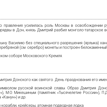
го правления усилилась роль
Москвы
в освобождении рус
прядвы в
Дон
, князь Дмитрий разбил монголо-татарское 
ну Василию без специального разрешения (ярлыка) хана
еребряной (см.
серебро
) монеты и построен белокаменны
ьском соборе Московского Кремля.
митрия Донского как святого. День празднования его
име
символом русской воинской славы. Образ Дмитрия Донск
), М.О. Микешиным (памятник «Тысячелетие России»), П
 «Канун») и др.
корабли, крейсеры, атомная подводная лодка.