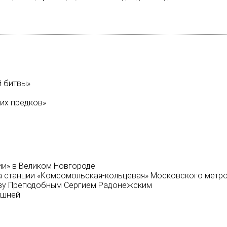
й битвы»
их предков»
ии» в Великом Новгороде
на станции «Комсомольская-кольцевая» Московского метр
тву Преподобным Сергием Радонежским
ашней