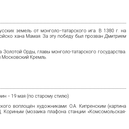
ских земель от монголо−татарского ига. В 1380 г. на
войско хана Мамая. За эту победу был прозван
Дмитрием
 Золотой Орды, главы монголо-татарского государства.
й
Московский Кремль
.
нин
− 19 мая (по
старому стилю
).
ого воплощён художниками: О.А. Кипренским (картина
.Д. Кориным (мозаика плафона станции «Комсомольская-