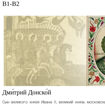
B1-B2
Дми́трий Донско́й
Сын великого князя Ивана II, великий князь московски