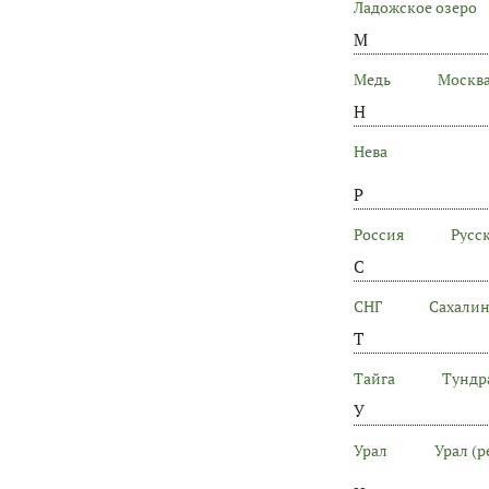
Ладожское озеро
М
Медь
Москва
Н
Нева
Р
Россия
Русс
С
СНГ
Сахали
Т
Тайга
Тундр
У
Урал
Урал (р