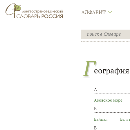
АЛФАВИТ
Г
еография
А
Азовское море
Б
Байкал
Балт
В