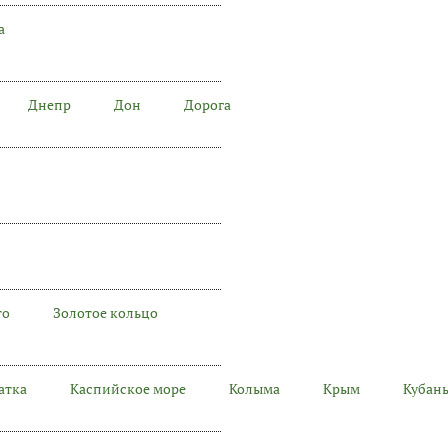
а
Днепр
Дон
Дорога
то
Золотое кольцо
атка
Каспийское море
Колыма
Крым
Кубан