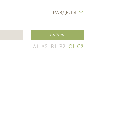
РАЗДЕЛЫ
A1-A2
B1-B2
C1-C2