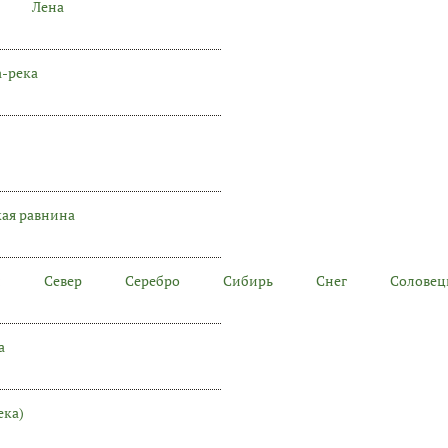
Лена
-река
кая равнина
н
Север
Серебро
Сибирь
Снег
Соловец
а
ека)