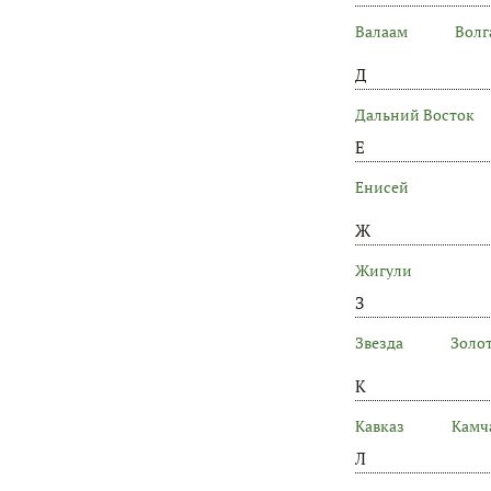
Валаам
Волг
Д
Дальний Восток
Е
Енисей
Ж
Жигули
З
Звезда
Золо
К
Кавказ
Камч
Л