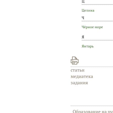
Ц
Целина
Ч
Чёрное море
Я
Янтарь
статьи
медиатека
задания
Образование на ру