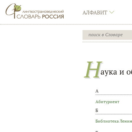
АЛФАВИТ
Н
аука и 
А
Абитуриент
Б
Библиотека Лени