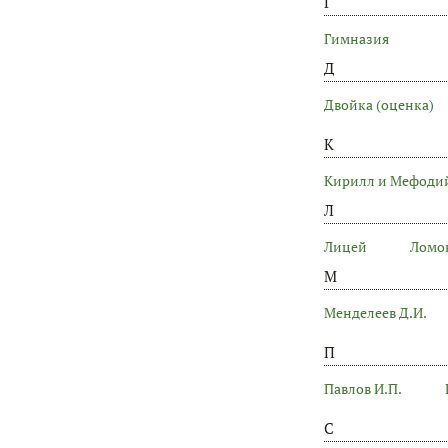
Г
Гимназия
Д
Двойка (оценка)
К
Кирилл и Мефоди
Л
Лицей
Ломон
М
Менделеев Д.И.
П
Павлов И.П.
С