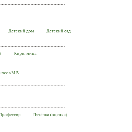
Детский дом
Детский сад
й
Кириллица
осов М.В.
Профессор
Пятёрка (оценка)