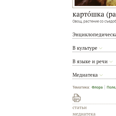
картóшка (ра
Овощ, растение со съедо
Энциклопедическа
В культуре
В языке и речи
Медиатека
Тематика
:
Флора
Поле,
статьи
медиатека