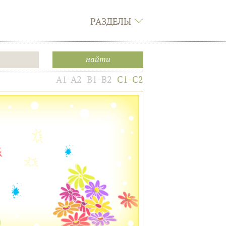
РАЗДЕЛЫ
A1-A2
B1-B2
C1-C2