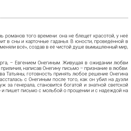
 романов того времени: она не блещет красотой, у неё
ит в сны и карточные гаданья. В юности, проведённой в
аменяли всё», создав в её чистой душе вымышленный мир,
рга, –
Евгением Онегиным
. Живущая в ожидании любви
ы приличия, написав Онегину письмо – признание в любви.
тва Татьяны, готовность принять любое решение Онегина
рассталась с Онегиным после того, как он убил на дуэли
ж за генерала, становится богатой и знатной светской
её и пишет письмо с мольбой о прощении и с надеждой на