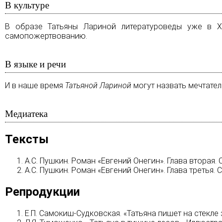
В культуре
В образе Татьяны Лариной литературоведы уже в ХI
самопожертвованию.
В языке и речи
И в наше время
Татьяной Лариной
могут назвать мечтате
Медиатека
Тексты
А.С. Пушкин. Роман «Евгений Онегин». Глава вторая.
А.С. Пушкин. Роман «Евгений Онегин». Глава третья. 
Репродукции
Е.П. Самокиш-Судковская. «Татьяна пишет на стекле