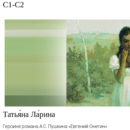
C1-C2
Татья́на Ла́рина
Героиня романа
А.С. Пушкина
«Евгений Онегин»
.