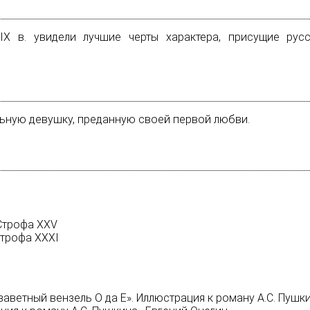
Х в. увидели лучшие черты характера, присущие русс
льную девушку, преданную своей первой любви.
 Строфа XXV
Строфа XXXI
 заветный вензель О да Е». Иллюстрация к роману А.С. Пушк