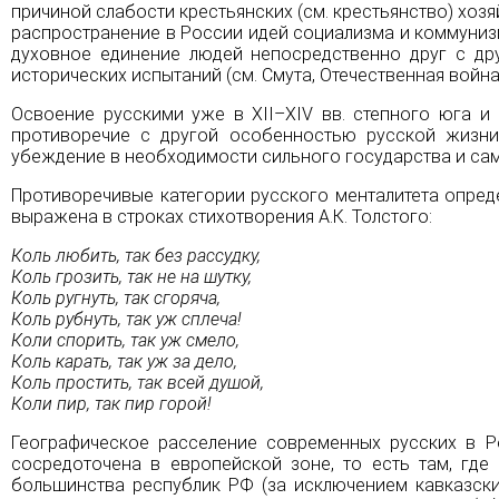
причиной слабости крестьянских (см.
крестьянство
) хоз
распространение в России идей социализма и коммунизм
духовное единение людей непосредственно друг с дру
исторических испытаний (см.
Смута
,
Отечественная война 
Освоение русскими уже в ХII–XIV вв. степного юга и
противоречие с другой особенностью русской жизни
убеждение в необходимости сильного государства и само
Противоречивые категории русского менталитета опред
выражена в строках стихотворения А.К. Толстого:
Коль любить, так без рассудку,
Коль грозить, так не на шутку,
Коль ругнуть, так сгоряча,
Коль рубнуть, так уж сплеча!
Коли спорить, так уж смело,
Коль карать, так уж за дело,
Коль простить, так всей душой,
Коли пир, так пир горой!
Географическое расселение современных русских в Р
сосредоточена в европейской зоне, то есть там, гд
большинства республик РФ (за исключением кавказски