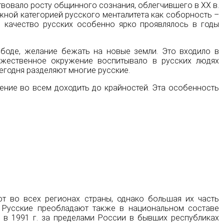
твовало росту общинного сознания, облегчившего в XX в.
жной категорией русского менталитета как соборность –
о качество русских особенно ярко проявлялось в годы
ободе, желание бежать на новые земли. Это входило в
ужественное окружение воспитывало в русских людях
егодня разделяют многие русские.
ение во всем доходить до крайностей. Эта особенность
т во всех регионах страны, однако большая их часть
. Русские преобладают также в национальном составе
 в 1991 г. за пределами России в бывших республиках