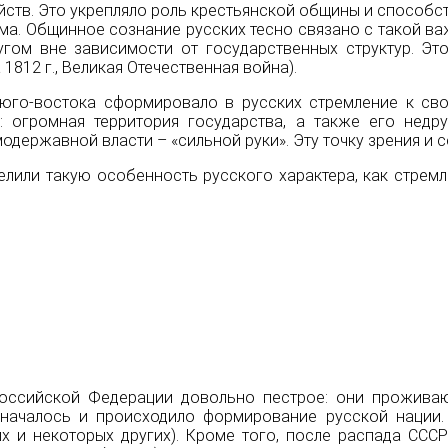
яйств. Это укрепляло роль крестьянской общины и способс
а. Общинное сознание русских тесно связано с такой ва
гом вне зависимости от государственных структур. Эт
1812 г.
,
Великая Отечественная война
).
 юго-востока сформировало в русских стремление к св
: огромная территория государства, а также его недр
державной власти – «сильной руки». Эту точку зрения и с
елили такую особенность русского характера, как стремл
оссийской Федерации довольно пестрое: они проживаю
е началось и происходило формирование русской нации
х и некоторых других). Кроме того, после распада СССР