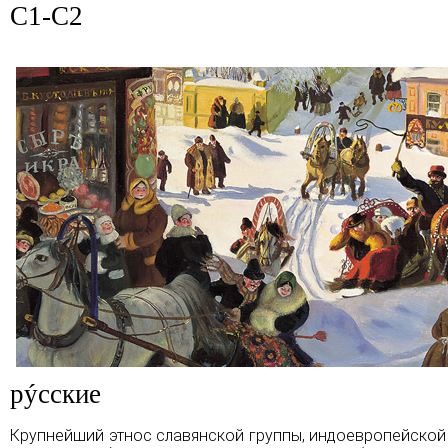
C1-C2
рýсские
Крупнейший этнос славянской группы, индоевропейской