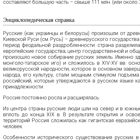
составляют большую часть – свыше 111 млн. (или около
Энциклопедическая справка
Русские (как украинцы и белорусы) произошли от древ
Киевской Руси (см.
Русь
) – древнерусского государства 
период феодальной раздробленности: страна разделила
европейские государства; центр государственной и общ
произошло новое собирание русских земель. Именно зд
монголо-татарское иго
) и сложилось в ХIV-ХV вв. ос
великорусской народности, которое в основном завер
народа, его культуру, стали мощным стимулом подъема
российский, которые утверждаются в русском языке к
принадлежности.
Россия постоянно росла и расширялась.
Из центра страны русские люди шли на север и в южные
вплоть до конца ХIХ в. В результате открытия и осв
территорий Россия сложилась как гигантская евразийск
человек.
Особенности исторического существования русских в