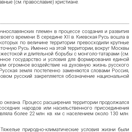
авные (см.
православие
) христиане.
очнославянских племен в процессе создания и развития
своего времени. В середине ХII в. Киевская Русь вошла в
 которых по величине территории превосходили крупные
точную Русь. Именно на этой территории, вокруг Москвы
жестокой и длительной борьбы с монголо-татарами (см.
анное государство и условия для формирования единой
али огромное воздействие на духовную жизнь русского
 Русская земля постепенно заменяются словами Россия,
ловом русский закрепляется обозначение национальной
хого океана. Процесс расширения территории продолжался
 соседних народов или насильственного присоединения
ляла более 22 млн. кв. км с населением около 130 млн.
 Тяжелые природно-климатические условия жизни были