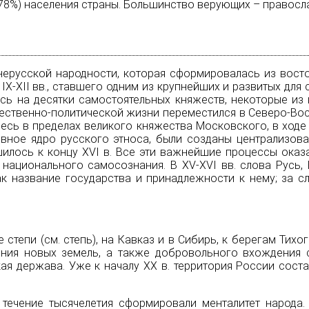
 78%) населения страны. Большинство верующих – правосл
нерусской народности, которая сформировалась из вост
IХ-ХII вв., ставшего одним из крупнейших и развитых для 
сь на десятки самостоятельных княжеств, некоторые из
ественно-политической жизни переместился в Северо-Вос
есь в пределах великого княжества Московского, в ходе 
новное ядро русского этноса, были созданы централизов
шилось к концу ХVI в. Все эти важнейшие процессы оказ
 национального самосознания. В ХV-ХVI вв. слова Русь,
ак название государства и принадлежности к нему; за с
 степи (см.
степь
), на Кавказ и в Сибирь, к берегам Ти
оения новых земель, а также добровольного вхождения
ая держава. Уже к началу XX в. территория России состав
 течение тысячелетия сформировали менталитет народа.