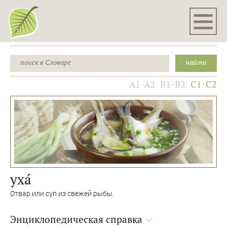
A1-A2
B1-B2
C1-C2
уха́
Отвар или суп из свежей рыбы.
Энциклопедическая справка