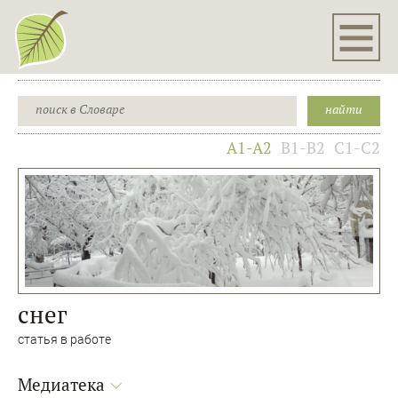
A1-A2
B1-B2
C1-C2
снег
статья в работе
Медиатека