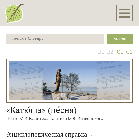
B1-B2
C1-C2
«Катю́ша» (пе́сня)
Песня М.И. Блантера на стихи М.В. Исаковского.
Энциклопедическая справка