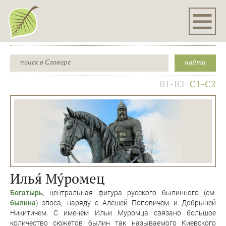
B1-B2
C1-C2
Илья́ Му́ромец
Богатырь
, центральная фигура русского былинного (см.
былина
) эпоса, наряду с Алёшей Поповичем и Добрыней
Никитичем. С именем Ильи Муромца связано большое
количество сюжетов былин так называемого Киевского