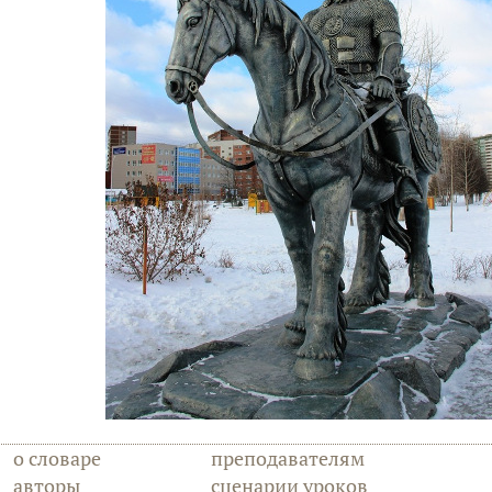
о словаре
преподавателям
авторы
сценарии уроков