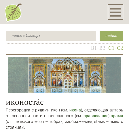
B1-B2
C1-C2
иконостáс
Перегородка с рядами икон (см.
икона
), отделяющая алтарь
от основной части православного (см.
православие
)
храма
(от греческого eicon – «образ, изображение»; stasis – «место
стояния»).