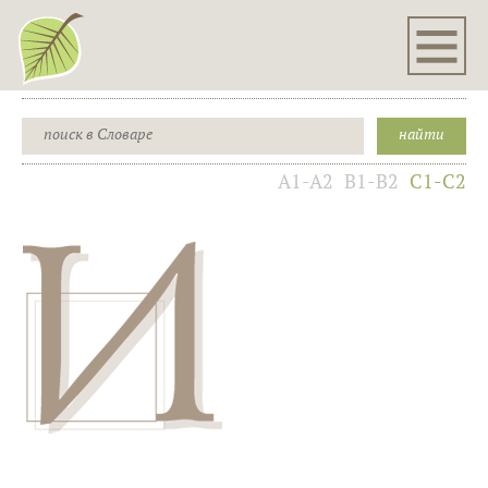
A1-A2
B1-B2
C1-C2