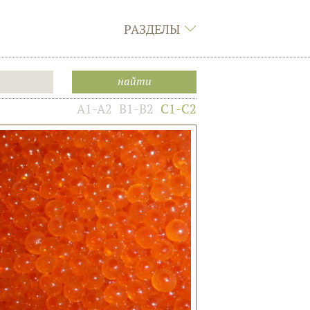
РАЗДЕЛЫ
A1-A2
B1-B2
C1-C2