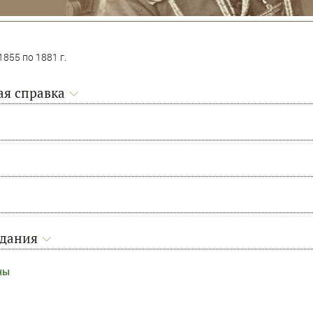
855 по 1881 г.
я справка
адания
ны