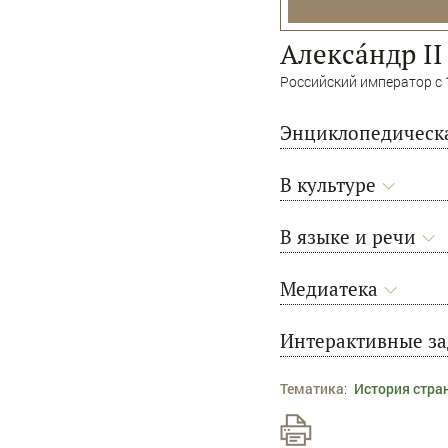
Алексáндр II
Российский император с 1
Энциклопедическа
В культуре
В языке и речи
Медиатека
Интерактивные з
Тематика
:
История стра