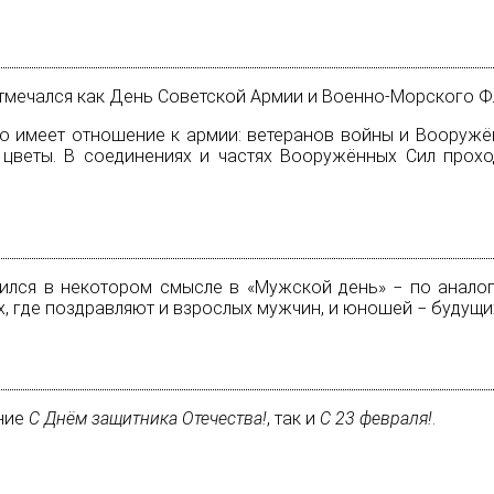
 отмечался как День Советской Армии и Военно-Морского Ф
кто имеет отношение к
армии
: ветеранов войны и Вооружё
 цветы. В соединениях и частях Вооружённых Сил прох
ился в некотором смысле в «Мужской день» − по анало
х, где поздравляют и взрослых мужчин, и юношей − будущи
ение
С Днём защитника Отечества!
, так и
С 23 февраля!
.