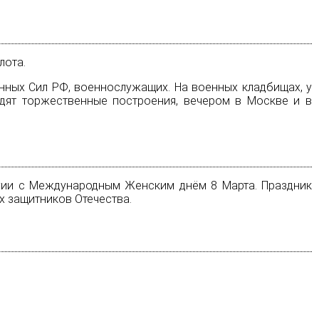
лота.
нных Сил РФ, военнослужащих. На военных кладбищах, у
одят торжественные построения, вечером в
Москве
и в
гии с
Международным Женским днём
8 Марта. Праздник
х защитников Отечества.