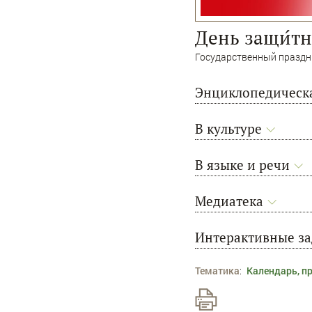
День защи́т
Государственный праздни
Энциклопедическа
В культуре
В языке и речи
Медиатека
Интерактивные з
Тематика
:
Календарь, п