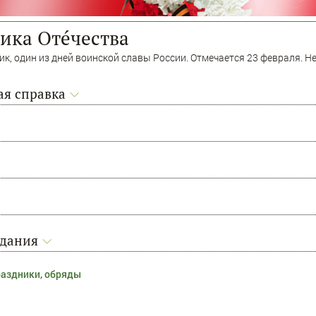
ника Отéчества
к, один из дней воинской славы России. Отмечается 23 февраля. Н
я справка
адания
раздники, обряды