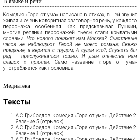
В языке и речи
Комедия «Горе от ума» написана в стихах, в ней звучит
живая и очень колоритная разговорная речь, у каждого
персонажа особенная. Как предсказывал Пушкин,
многие реплики персонажей пьесы стали крылатыми
словами:
Что нового покажет нам Москва?
;
Счастливые
часов не наблюдают
;
Герой не моего романа
;
Свежо
предание, а верится с трудом
;
А судьи кто?
;
Служить бы
рад − прислуживаться тошно
;
И дым отечества нам
сладок и приятен
. Само название «Горе от ума»
употребляется как пословица.
Медиатека
Тексты
А.С. Грибоедов. Комедия «Горе от ума». Действие 2.
Явление 5 (отрывок)
А.С. Грибоедов. Комедия «Горе от ума». Действие 2.
Явление 1 (отрывок)
А.С. Грибоедов. Комедия «Горе от ума». Действие 4.