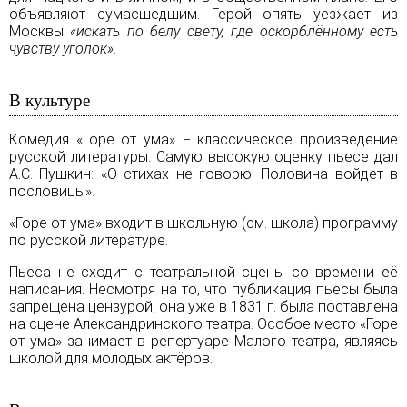
объявляют сумасшедшим. Герой опять уезжает из
Москвы
«искать по белу свету, где оскорблённому есть
чувству уголок»
.
В культуре
Комедия «Горе от ума» − классическое произведение
русской литературы. Самую высокую оценку пьесе дал
А.С. Пушкин
: «О стихах не говорю. Половина войдет в
пословицы».
«Горе от ума» входит в школьную (см.
школа
) программу
по русской литературе.
Пьеса не сходит с театральной сцены со времени её
написания. Несмотря на то, что публикация пьесы была
запрещена цензурой, она уже в 1831 г. была поставлена
на сцене
Александринского театра
. Особое место «Горе
от ума» занимает в репертуаре
Малого театра
, являясь
школой для молодых актёров.