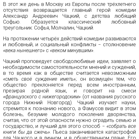
В этот же день в Москву из Европы после трëхлетнего
отсутствия возвращается главный герой комедии
Александр Андреевич Чацкий, с детства любящий
Софью. Образуется классический любовный
треугольник: Софья, Молчалин, Чацкий.
На протяжении четырёх действий комедии развиваются
и любовный, и социальный конфликты − столкновение
«века нынешнего»
с
«веком минувшим»
.
Чацкий проповедует свободолюбивые идеи, заявляет о
необходимости самостоятельности мнений и суждений,
в то время как в обществе считается невозможным
«сметь своë суждение иметь»
; он возмущëн тем, что
общество преклоняется перед всем иностранным,
презирая родной язык, и говорит на смеси
«французского с нижегородским»
(от названия русского
города
Нижний Новгород
). Чацкий изучает науки,
стремится к познанию нового, а Фамусов видит в этом
болезнь, безумие молодого поколения дворянства,
считая, что от этой опасности нужно оградить семью и
государство, и лучший для этого способ −
«собрать все
книги бы да сжечь»
. Пьеса заканчивается катастрофой
для Чацкого и в личном, и в общественном плане. Его