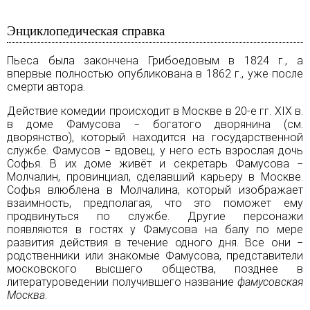
Энциклопедическая справка
Пьеса была закончена Грибоедовым в 1824 г., а
впервые полностью опубликована в 1862 г., уже после
смерти автора.
Действие комедии происходит в
Москве
в 20-е гг. ХIХ в.
в доме Фамусова − богатого дворянина (см.
дворянство
), который находится на государственной
службе. Фамусов − вдовец, у него есть взрослая дочь
Софья. В их доме живёт и секретарь Фамусова −
Молчалин, провинциал, сделавший карьеру в Москве.
Софья влюблена в Молчалина, который изображает
взаимность, предполагая, что это поможет ему
продвинуться по службе. Другие персонажи
появляются в гостях у Фамусова на балу по мере
развития действия в течение одного дня. Все они −
родственники или знакомые Фамусова, представители
московского высшего общества, позднее в
литературоведении получившего название
фамусовская
Москва
.