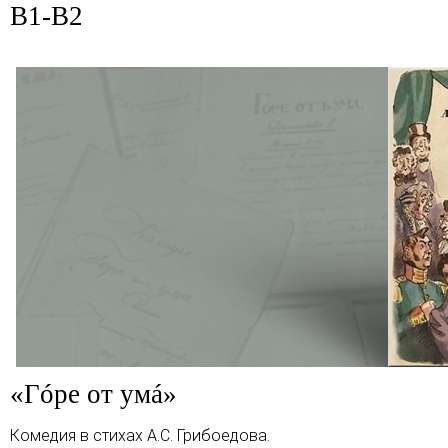
B1-B2
«Гóре от умá»
Комедия в стихах А.С. Грибоедова.