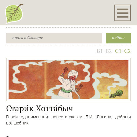
B1-B2
C1-C2
Стари́к Хотта́быч
Герой одноимённой повести-сказки Л.И. Лагина, добрый
волшебник.