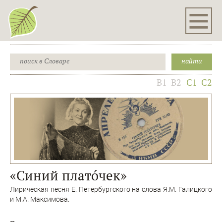
B1-B2
C1-C2
«Синий платóчек»
Лирическая песня Е. Петербургского на слова Я.М. Галицкого
и М.А. Максимова.