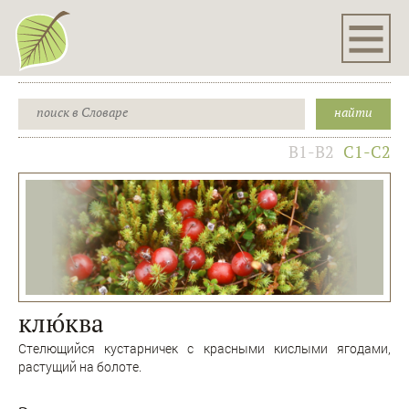
B1-B2
C1-C2
клю́ква
Стелющийся кустарничек с красными кислыми ягодами,
растущий на болоте.