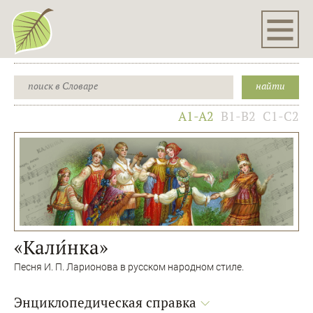
A1-A2
B1-B2
C1-C2
«Кали́нка»
Песня И. П. Ларионова в русском народном стиле.
Энциклопедическая справка