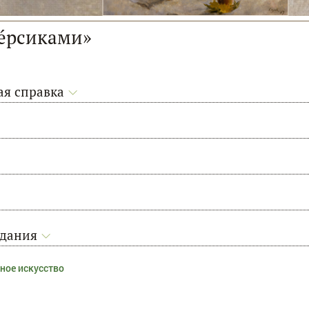
пéрсиками»
я справка
адания
ное искусство