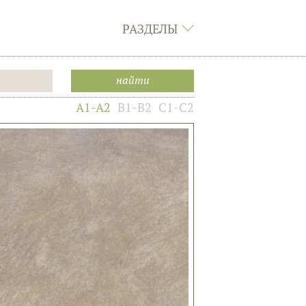
РАЗДЕЛЫ
A1-A2
B1-B2
C1-C2