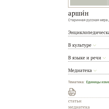
арши́н
Старинная русская мера д
Энциклопедическа
В культуре
В языке и речи
Медиатека
Тематика
:
Единицы изм
статьи
медиатека