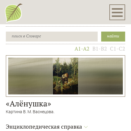
A1-A2
B1-B2
C1-C2
«Алëнушка»
Картина В. М. Васнецова.
Энциклопедическая справка