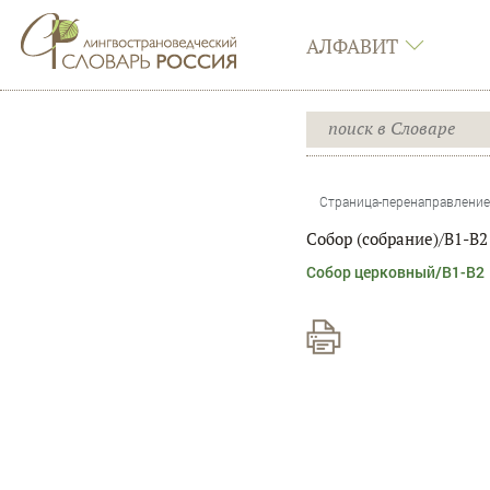
АЛФАВИТ
Страница-перенаправление
Собор (собрание)/B1-B2
Перенаправление на:
Собор церковный/B1-B2