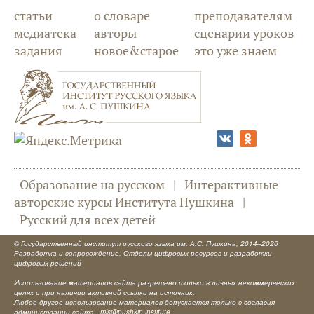
статьи
о словаре
преподавателям
медиатека
авторы
сценарии уроков
задания
новое&старое
это уже знаем
Образование на русском
|
Интерактивные
авторские курсы Института Пушкина
|
Русский для всех детей
©
Государственный институт русского языка им. А.С. Пушкина
, 2014–2026
Разработка и сопровождение: Отделы цифровых ресурсов и разработки
цифровых решений
Использование материалов сайта разрешено только в личных некоммерческих
целях и при наличии активной ссылки на источник.
Любое другое использование материалов допускается только с согласия
администрации сайта -
mls@pushkin.institute