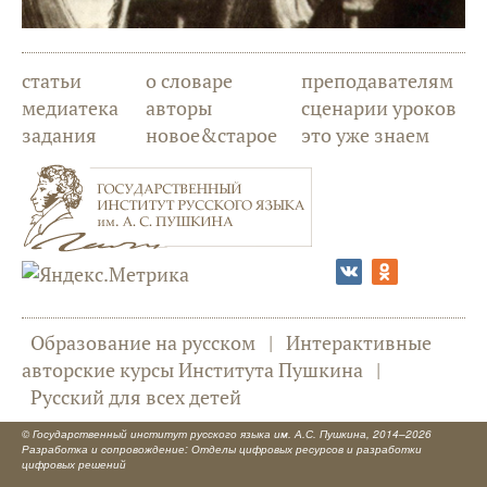
статьи
о словаре
преподавателям
медиатека
авторы
сценарии уроков
задания
новое&старое
это уже знаем
Образование на русском
|
Интерактивные
авторские курсы Института Пушкина
|
Русский для всех детей
©
Государственный институт русского языка им. А.С. Пушкина
, 2014–2026
Разработка и сопровождение: Отделы цифровых ресурсов и разработки
цифровых решений