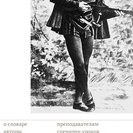
о словаре
преподавателям
авторы
сценарии уроков