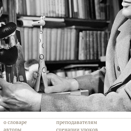
о словаре
преподавателям
авторы
сценарии уроков