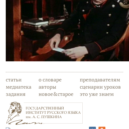
статьи
о словаре
преподавателям
медиатека
авторы
сценарии уроков
задания
новое&старое
это уже знаем