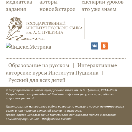
медиатека
авторы
сценарии уроков
задания
новое&старое
это уже знаем
Образование на русском
|
Интерактивные
авторские курсы Института Пушкина
|
Русский для всех детей
©
Государственный институт русского языка им. А.С. Пушкина
, 2014–2026
Разработка и сопровождение: Отделы цифровых ресурсов и разработки
цифровых решений
Использование материалов сайта разрешено только в личных некоммерческих
целях и при наличии активной ссылки на источник.
Любое другое использование материалов допускается только с согласия
администрации сайта -
mls@pushkin.institute