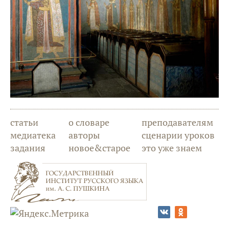
статьи
о словаре
преподавателям
медиатека
авторы
сценарии уроков
задания
новое&старое
это уже знаем