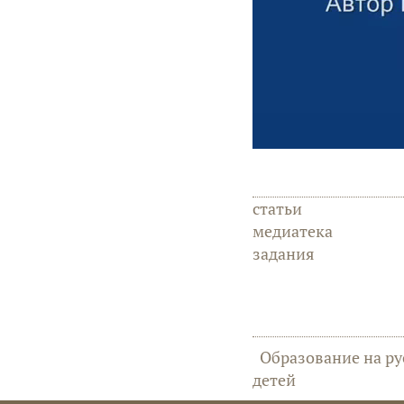
статьи
медиатека
задания
Образование на ру
детей