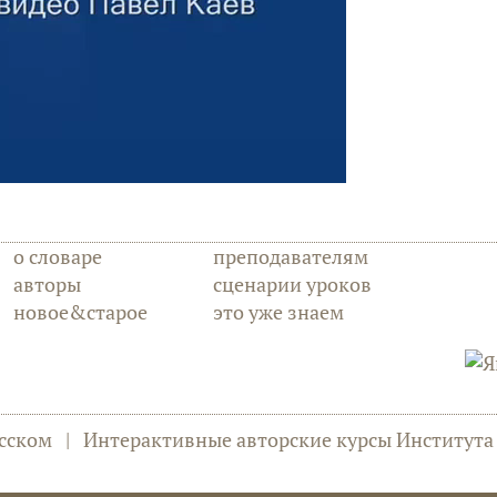
о словаре
преподавателям
авторы
сценарии уроков
новое&старое
это уже знаем
сском
|
Интерактивные авторские курсы Институт