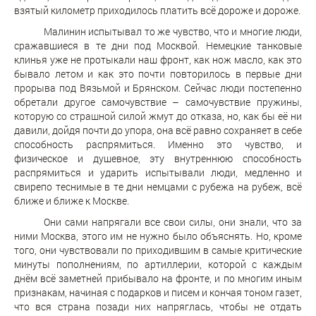
взятый километр приходилось платить всё дороже и дороже.
Малинин испытывал то же чувство, что и многие люди,
сражавшиеся в те дни под Москвой. Немецкие танковые
клинья уже не протыкали наш фронт, как нож масло, как это
бывало летом и как это почти повторилось в первые дни
прорыва под Вязьмой и Брянском. Сейчас люди постепенно
обретали другое самочувствие – самочувствие пружины,
которую со страшной силой жмут до отказа, но, как бы её ни
давили, дойдя почти до упора, она всё равно сохраняет в себе
способность распрямиться. Именно это чувство, и
физическое и душевное, эту внутреннюю способность
распрямиться и ударить испытывали люди, медленно и
свирепо теснимые в те дни немцами с рубежа на рубеж, всё
ближе и ближе к Москве.
Они сами напрягали все свои силы, они знали, что за
ними Москва, этого им не нужно было объяснять. Но, кроме
того, они чувствовали по приходившим в самые критические
минуты пополнениям, по артиллерии, которой с каждым
днём всё заметней прибывало на фронте, и по многим иным
признакам, начиная с подарков и писем и кончая тоном газет,
что вся страна позади них напряглась, чтобы не отдать