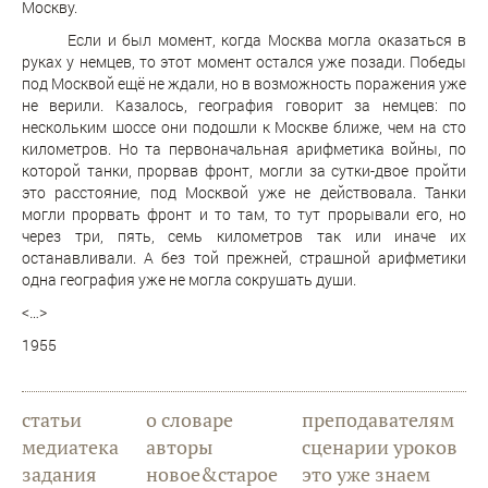
Москву.
Если и был момент, когда Москва могла оказаться в
руках у немцев, то этот момент остался уже позади. Победы
под Москвой ещё не ждали, но в возможность поражения уже
не верили. Казалось, география говорит за немцев: по
нескольким шоссе они подошли к Москве ближе, чем на сто
километров. Но та первоначальная арифметика войны, по
которой танки, прорвав фронт, могли за сутки-двое пройти
это расстояние, под Москвой уже не действовала. Танки
могли прорвать фронт и то там, то тут прорывали его, но
через три, пять, семь километров так или иначе их
останавливали. А без той прежней, страшной арифметики
одна география уже не могла сокрушать души.
<…>
1955
статьи
о словаре
преподавателям
медиатека
авторы
сценарии уроков
задания
новое&старое
это уже знаем