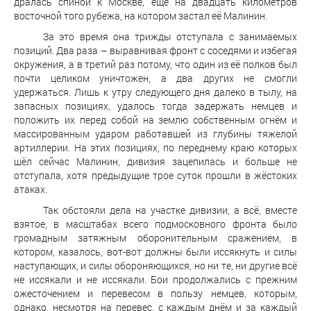
дралась спиной к Москве, ещё на двадцать километров
восточной того рубежа, на котором застал её Малинин.
За это время она трижды отступала с занимаемых
позиций. Два раза – выравнивая фронт с соседями и избегая
окружения, а в третий раз потому, что один из её полков был
почти целиком уничтожен, а два других не смогли
удержаться. Лишь к утру следующего дня далеко в тылу, на
запасных позициях, удалось тогда задержать немцев и
положить их перед собой на землю собственным огнём и
массированным ударом работавшей из глубины тяжелой
артиллерии. На этих позициях, по переднему краю которых
шёл сейчас Малинин, дивизия зацепилась и больше не
отступала, хотя предыдущие трое суток прошли в жёстоких
атаках.
Так обстояли дела на участке дивизии, а всё, вместе
взятое, в масштабах всего подмосковного фронта было
громадным затяжным оборонительным сражением, в
котором, казалось, вот-вот должны были иссякнуть и силы
наступающих, и силы обороняющихся, но ни те, ни другие всё
не иссякали и не иссякали. Бои продолжались с прежним
ожесточением и перевесом в пользу немцев, которым,
однако, несмотря на перевес, с каждым днём и за каждый