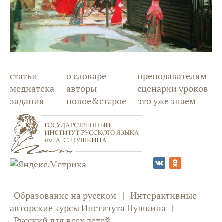
статьи
о словаре
преподавателям
медиатека
авторы
сценарии уроков
задания
новое&старое
это уже знаем
Образование на русском
|
Интерактивные
авторские курсы Института Пушкина
|
Русский для всех детей